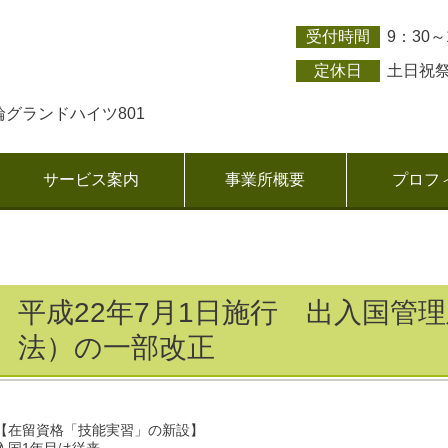
受付時間
9：30～
定休日
土日祝
高輪グランドハイツ801
サービス案内
事業所概要
プロフ
平成22年7月1日施行 出入国管
法）の一部改正
【在留資格「技能実習」の新設】
入国1年目は従来