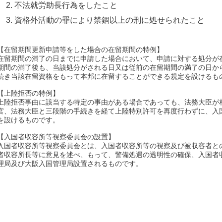
不法就労助長行為をしたこと
資格外活動の罪により禁錮以上の刑に処せられたこと
【在留期間更新申請等をした場合の在留期間の特例】
在留期間の満了の日までに申請した場合において、申請に対する処分が
期間の満了後も、当該処分がされる日又は従前の在留期間の満了の日か
続き当該在留資格をもって本邦に在留することができる規定を設けるも
【上陸拒否の特例】
上陸拒否事由に該当する特定の事由がある場合であっても、法務大臣が
官、法務大臣と三段階の手続きを経て上陸特別許可を再度行わずに、入
を設けるものです。
【入国者収容所等視察委員会の設置】
入国者収容所等視察委員会とは、入国者収容所等の視察及び被収容者と
者収容所長等に意見を述べ、もって、警備処遇の透明性の確保、入国者
理局及び大阪入国管理局設置されるものです。