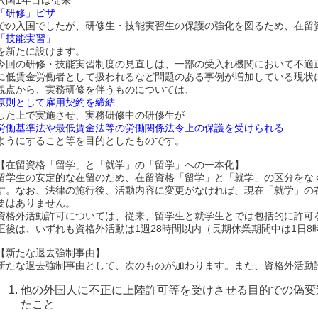
「研修」ビザ
での入国でしたが、研修生・技能実習生の保護の強化を図るため、在留
「技能実習」
を新たに設けます。
今回の研修・技能実習制度の見直しは、一部の受入れ機関において不適
に低賃金労働者として扱われるなど問題のある事例が増加している現状
観点から、実務研修を伴うものについては、
原則として雇用契約を締結
した上で実施させ、実務研修中の研修生が
労働基準法や最低賃金法等の労働関係法令上の保護を受けられる
ようにすること等を目的としたものです。
【在留資格「留学」と「就学」の「留学」への一本化】
留学生の安定的な在留のため、在留資格「留学」と「就学」の区分をな
す。なお、法律の施行後、活動内容に変更がなければ、現在「就学」の
要はありません。
資格外活動許可については、従来、留学生と就学生とでは包括的に許可
正後は、いずれも資格外活動は1週28時間以内（長期休業期間中は1日
【新たな退去強制事由】
新たな退去強制事由として、次のものが加わります。また、資格外活動
他の外国人に不正に上陸許可等を受けさせる目的での偽変
たこと