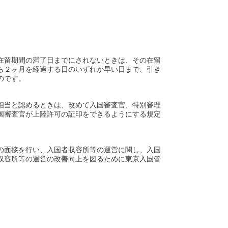
在留期間の満了日までにされないときは、その在留
ら２ヶ月を経過する日のいずれか早い日まで、引き
のです。
相当と認めるときは、改めて入国審査官、特別審理
国審査官が上陸許可の証印をできるようにする規定
の面接を行い、入国者収容所等の運営に関し、入国
収容所等の運営の改善向上を図るために東京入国管