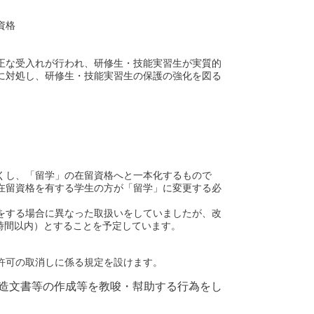
資格
正な受入れが行われ、研修生・技能実習生が実質的
に対処し、研修生・技能実習生の保護の強化を図る
くし、「留学」の在留資格へと一本化するもので
在留資格を有する学生の方が「留学」に変更する必
をする場合に異なった取扱いをしていましたが、改
8時間以内）とすることを予定しています。
許可の取消しに係る規定を設けます。
造文書等の作成等を教唆・幇助する行為をし